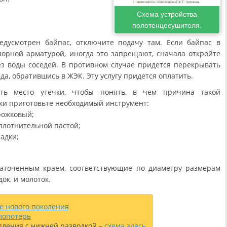
Схема устройства
полотенцесушителя.
едусмотрен байпас, отключите подачу там. Если байпас в
порной арматурой, иногда это запрещают, сначала откройте
без воды соседей. В противном случае придется перекрывать
да, обратившись в ЖЭК. Эту услугу придется оплатить.
ть место утечки, чтобы понять, в чем причина такой
чки приготовьте необходимый инструмент:
рожковый;
уплотнительной пастой;
адки;
заточенным краем, соответствующие по диаметру размерам
ок, и молоток.
е нового поколения
лопотерь
пления с нижней разводкой
–
схема
здесь
.