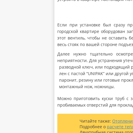
Если при установке был сразу пр
городской квартире оборудован за
этот вентиль, чтобы не оставить 
весь стояк по вашей стороне подъез
Далее нужно тщательно осмотре
неприятности. Для устранения уте
разводной ключ, или подходящий 
лен с пастой “UNIPAK” или другой 
паронит, резину или готовые прокл
монтажный нож, ножницы.
Можно приготовить куски труб с 
пробиваемых отверстий для проклад
Читайте также:
О
топлени
Подробнее о
расчете теп
Двухтрубная система ото