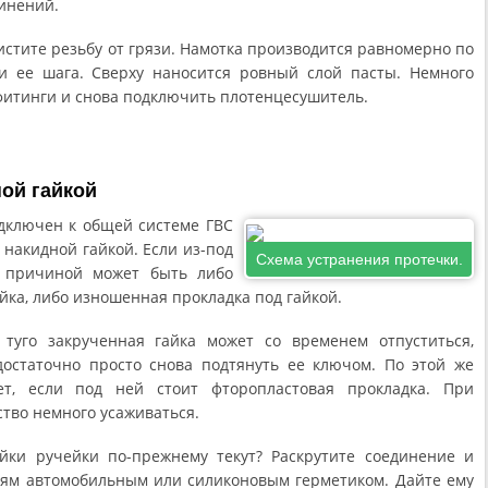
инений.
стите резьбу от грязи. Намотка производится равномерно по
и ее шага. Сверху наносится ровный слой пасты. Немного
фитинги и снова подключить плотенцесушитель.
ой гайкой
дключен к общей системе ГВС
 накидной гайкой. Если из-под
Схема устранения протечки.
т причиной может быть либо
йка, либо изношенная прокладка под гайкой.
туго закрученная гайка может со временем отпуститься,
достаточно просто снова подтянуть ее ключом. По этой же
ет, если под ней стоит фторопластовая прокладка. При
тво немного усаживаться.
айки ручейки по-прежнему текут? Раскрутите соединение и
тям автомобильным или силиконовым герметиком. Дайте ему