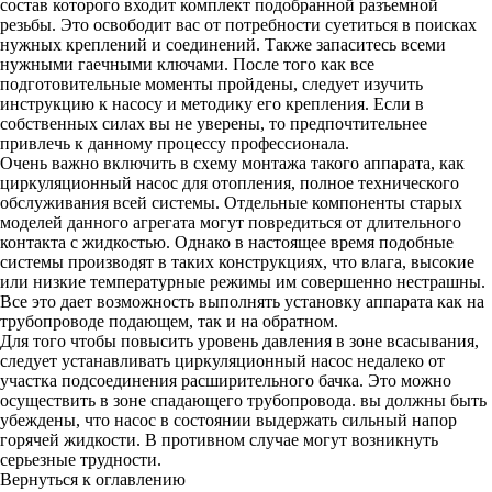
состав которого входит комплект подобранной разъемной
резьбы. Это освободит вас от потребности суетиться в поисках
нужных креплений и соединений. Также запаситесь всеми
нужными гаечными ключами. После того как все
подготовительные моменты пройдены, следует изучить
инструкцию к насосу и методику его крепления. Если в
собственных силах вы не уверены, то предпочтительнее
привлечь к данному процессу профессионала.
Очень важно включить в схему монтажа такого аппарата, как
циркуляционный насос для отопления, полное технического
обслуживания всей системы. Отдельные компоненты старых
моделей данного агрегата могут повредиться от длительного
контакта с жидкостью. Однако в настоящее время подобные
системы производят в таких конструкциях, что влага, высокие
или низкие температурные режимы им совершенно нестрашны.
Все это дает возможность выполнять установку аппарата как на
трубопроводе подающем, так и на обратном.
Для того чтобы повысить уровень давления в зоне всасывания,
следует устанавливать циркуляционный насос недалеко от
участка подсоединения расширительного бачка. Это можно
осуществить в зоне спадающего трубопровода. вы должны быть
убеждены, что насос в состоянии выдержать сильный напор
горячей жидкости. В противном случае могут возникнуть
серьезные трудности.
Вернуться к оглавлению