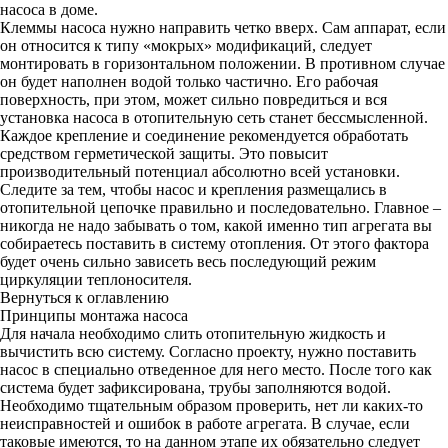
насоса в доме.
Клеммы насоса нужно направить четко вверх. Сам аппарат, если
он относится к типу «мокрых» модификаций, следует
монтировать в горизонтальном положении. В противном случае
он будет наполнен водой только частично. Его рабочая
поверхность, при этом, может сильно повредиться и вся
установка насоса в отопительную сеть станет бессмысленной.
Каждое крепление и соединение рекомендуется обработать
средством герметической защиты. Это повысит
производительный потенциал абсолютно всей установки.
Следите за тем, чтобы насос и крепления размещались в
отопительной цепочке правильно и последовательно. Главное –
никогда не надо забывать о том, какой именно тип агрегата вы
собираетесь поставить в систему отопления. От этого фактора
будет очень сильно зависеть весь последующий режим
циркуляции теплоносителя.
Вернуться к оглавлению
Принципы монтажа насоса
Для начала необходимо слить отопительную жидкость и
вычистить всю систему. Согласно проекту, нужно поставить
насос в специально отведенное для него место. После того как
система будет зафиксирована, трубы заполняются водой.
Необходимо тщательным образом проверить, нет ли каких-то
неисправностей и ошибок в работе агрегата. В случае, если
таковые имеются, то на данном этапе их обязательно следует