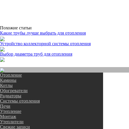
Похожие статьи
Какие трубы лучше выбрать для отопления
Устройство коллекторной системы отопления
Выбор диаметра труб для отопления
Отопление
Камины
Котлы
Обогреватели
Радиаторы
Системы отопления
Печи
Утепление
Монтаж
Утеплители
Свежие записи