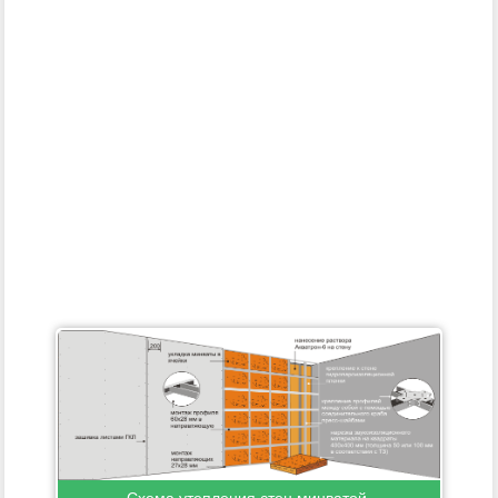
Схема утепления стен минватой.