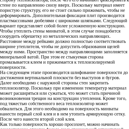
стене по направлению снизу вверх. Поскольку материал имеет
пористую структуру, его не стоит сильно прижимать, чтобы не
деформировать. Дополнительная фиксация плит производится
пластмассовыми дюбелями с широкими шляпками. Следующий
вариант представляет собой более усложненную конструкцию.
Чтобы утеплить стены минватой, в этом случае понадобится
соорудить обрешетку из металлических направляющих.
Расстояние между рейками должно полностью соответствовать
ширине утеплителя, чтобы не допустить образования щелей
между ними. Пространство между направляющими заполняется
минеральной ватой. При этом ее стыкуемая сторона
промазывается клеем и прижимается к теплоизолируемой
поверхности.
На следующем этапе производится шлифование поверхности до
достижения вертикальной плоскости без выступов и бугров.
Далее необходимо с наружной стороны стен закрепить
теплоизолятор. Поскольку при изменении температур материал
может расширяться или сужаться, что может стать причиной
возникновения трещин на конструкции утепления. Кроме того,
под тяжестью собственного веса теплоизолятор может
обвалиться. Для этого необходимо на поверхность минваты
нанести первый слой клея и в нем утопить армирующую сетку.
После чего нанести второй слой клея.
Как только поверхность хорошо просохнет, можно начинать