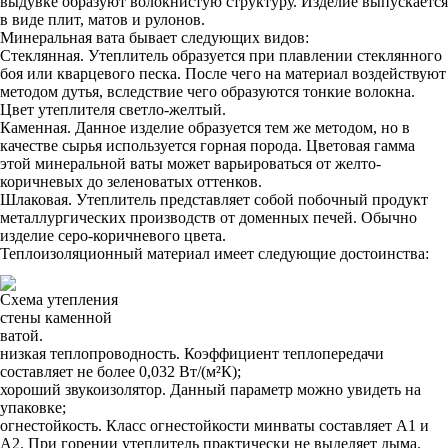
выдувке образуют волокнистую структуру. Изделие выпускается
в виде плит, матов и рулонов.
Минеральная вата бывает следующих видов:
Стеклянная. Утеплитель образуется при плавлении стеклянного
боя или кварцевого песка. После чего на материал воздействуют
методом дутья, вследствие чего образуются тонкие волокна.
Цвет утеплителя светло-желтый.
Каменная. Данное изделие образуется тем же методом, но в
качестве сырья используется горная порода. Цветовая гамма
этой минеральной ваты может варьироваться от желто-
коричневых до зеленоватых оттенков.
Шлаковая. Утеплитель представляет собой побочный продукт
металлургических производств от доменных печей. Обычно
изделие серо-коричневого цвета.
Теплоизоляционный материал имеет следующие достоинства:
Схема утепления
стены каменной
ватой.
низкая теплопроводность. Коэффициент теплопередачи
составляет не более 0,032 Вт/(м²К);
хороший звукоизолятор. Данный параметр можно увидеть на
упаковке;
огнестойкость. Класс огнестойкости минваты составляет А1 и
А2. При горении утеплитель практически не выделяет дыма.