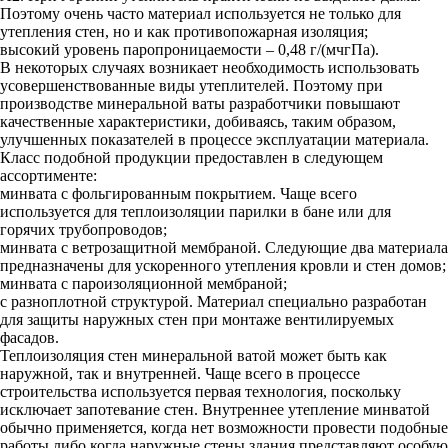
Поэтому очень часто материал используется не только для
утепления стен, но и как противопожарная изоляция;
высокий уровень паропроницаемости – 0,48 г/(мчгПа).
В некоторых случаях возникает необходимость использовать
усовершенствованные виды утеплителей. Поэтому при
производстве минеральной ваты разработчики повышают
качественные характеристики, добиваясь, таким образом,
улучшенных показателей в процессе эксплуатации материала.
Класс подобной продукции предоставлен в следующем
ассортименте:
минвата с фольгированным покрытием. Чаще всего
используется для теплоизоляции парилки в бане или для
горячих трубопроводов;
минвата с ветрозащитной мембраной. Следующие два материала
предназначены для ускоренного утепления кровли и стен домов;
минвата с пароизоляционной мембраной;
с разноплотной структурой. Материал специально разработан
для защиты наружных стен при монтаже вентилируемых
фасадов.
Теплоизоляция стен минеральной ватой может быть как
наружной, так и внутренней. Чаще всего в процессе
строительства используется первая технология, поскольку
исключает запотевание стен. Внутреннее утепление минватой
обычно применяется, когда нет возможности провести подобные
работы либо когда наружные стены здания представляют особую