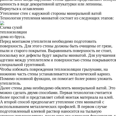
ценность в виде декоративной штукатурки или лепнины.
Вернуться к оглавлению
Утепление стен с наружной стороны минеральной ватой
Технология утепления минватой состоит из следующих этапов:
Схема сухой
теплоизоляции
дома из бруса.
Перед монтажом утеплителя необходимо подготовить
поверхность. Для этого стены должны быть очищены от грязи,
пыли и старого покрытия. Выравнивать поверхность не стоит,
поскольку все дефекты будут закрыты минватой. Для улучшения
адгезии между утеплителем и поверхностью стены покрываются
специальной грунтовкой.
Чтобы избежать повреждения теплоизоляции грызунами, на
нижнюю часть стены устанавливается металлический карниз.
Помимо основной функции, он помогает более ровно уложить
утеплитель.
Далее стены дома необходимо обклеить минеральной ватой. Это
можно сделать двумя способами. Первая технология считается
более простой и представляет собой монтаж материала на клей.
А второй способ предполагает утепление стен минватой с
использованием металлических профилей. В первом случае
подготовленный клеевой раствор наносится на тыльную
сторону теплоизолятора, после чего его начинают фиксировать к