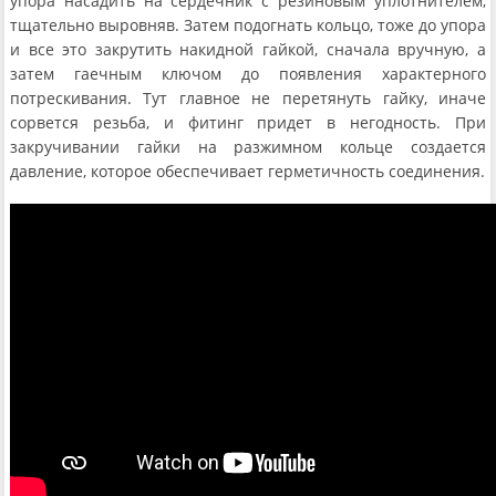
упора насадить на сердечник с резиновым уплотнителем,
тщательно выровняв. Затем подогнать кольцо, тоже до упора
и все это закрутить накидной гайкой, сначала вручную, а
затем гаечным ключом до появления характерного
потрескивания. Тут главное не перетянуть гайку, иначе
сорвется резьба, и фитинг придет в негодность. При
закручивании гайки на разжимном кольце создается
давление, которое обеспечивает герметичность соединения.