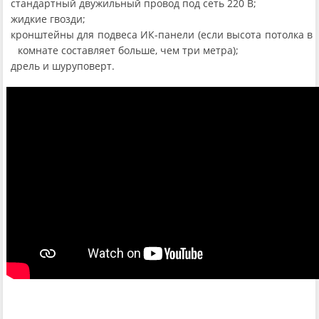
стандартный двужильный провод под сеть 220 В;
жидкие гвозди;
кронштейны для подвеса ИК-панели (если высота потолка в
комнате составляет больше, чем три метра);
дрель и шуруповерт.