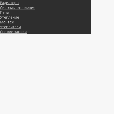
Радиаторы
Системы отопления
Печи
Утепление
Монтаж
Утеплители
Свежие записи