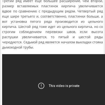
Третий ряд имеет еще большее расширение, чем второй,
размер вставляемых пластинок кирпича увеличивается
вдвое по сравнению с предыдущим рядом. Четвертый ряд
еще шире третьего и, соответственно, пластинки больше, а
вот установка пятого ряда производится из цельного
кирпича. Шестой ряд тоже идет из цельного кирпича, но со
строгим соблюдением перевязки швов, если высота
распушки увеличивается, то пятый и шестой ряды
чередуются. Седьмой ряд является началом выкладки стояка
дымоходной трубы.