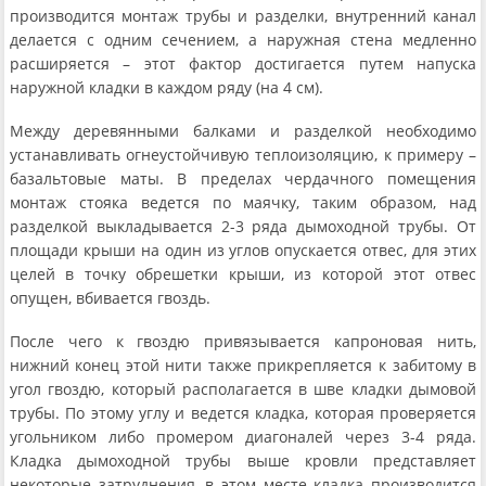
производится монтаж трубы и разделки, внутренний канал
делается с одним сечением, а наружная стена медленно
расширяется – этот фактор достигается путем напуска
наружной кладки в каждом ряду (на 4 см).
Между деревянными балками и разделкой необходимо
устанавливать огнеустойчивую теплоизоляцию, к примеру –
базальтовые маты. В пределах чердачного помещения
монтаж стояка ведется по маячку, таким образом, над
разделкой выкладывается 2-3 ряда дымоходной трубы. От
площади крыши на один из углов опускается отвес, для этих
целей в точку обрешетки крыши, из которой этот отвес
опущен, вбивается гвоздь.
После чего к гвоздю привязывается капроновая нить,
нижний конец этой нити также прикрепляется к забитому в
угол гвоздю, который располагается в шве кладки дымовой
трубы. По этому углу и ведется кладка, которая проверяется
угольником либо промером диагоналей через 3-4 ряда.
Кладка дымоходной трубы выше кровли представляет
некоторые затруднения, в этом месте кладка производится