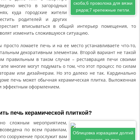
скоба;6 проволока для вязки
ведено место в загородных
рядов;7 крепежные петли.
нях, куда городские жители
естить родителей и других
перестает вписываться в общий интерьер помещения, то
зволят изменить сложившуюся ситуацию.
ы просто ломаете печь и на ее место устанавливаете что-то,
остальным декоративным элементам. Второй вариант не такой
ым правильным в таком случае – реставрация печи своими
апе многие могут подумать о том, что этот процесс по силам
торам или дизайнерам. Но это далеко не так. Кардинально
оме печь может обычная керамическая плитка. Выложенная
 и эффектным оформлением.
ить печь керамической плиткой?
чно сложным мероприятием,
возведена по всем правилам,
Облицовка изразцами долгий
 это сооружение прослужит вам
процесс, за день