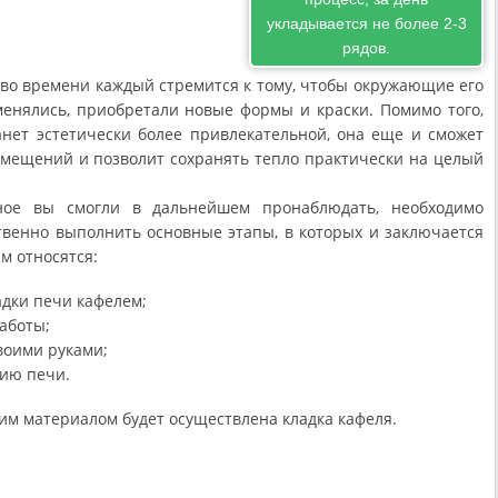
укладывается не более 2-3
рядов.
тво времени каждый стремится к тому, чтобы окружающие его
енялись, приобретали новые формы и краски. Помимо того,
анет эстетически более привлекательной, она еще и сможет
мещений и позволит сохранять тепло практически на целый
ное вы смогли в дальнейшем пронаблюдать, необходимо
твенно выполнить основные этапы, в которых и заключается
им относятся:
адки печи кафелем;
аботы;
воими руками;
ию печи.
им материалом будет осуществлена кладка кафеля.