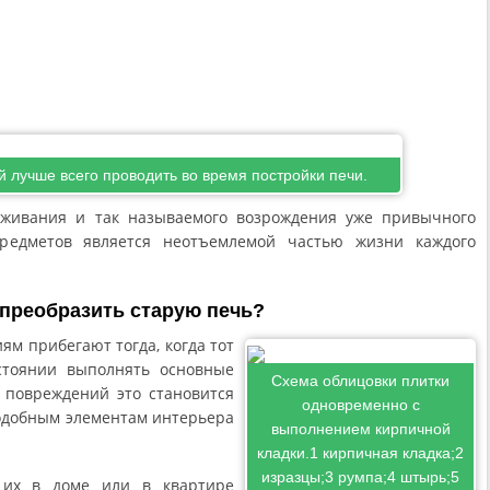
й лучше всего проводить во время постройки печи.
аживания и так называемого возрождения уже привычного
редметов является неотъемлемой частью жизни каждого
 преобразить старую печь?
м прибегают тогда, когда тот
стоянии выполнять основные
Схема облицовки плитки
 повреждений это становится
одновременно с
подобным элементам интерьера
выполнением кирпичной
кладки.1 кирпичная кладка;2
изразцы;3 румпа;4 штырь;5
 их в доме или в квартире