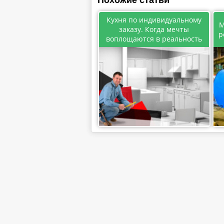
Похожие статьи
Кухня по индивидуальному
М
заказу. Когда мечты
р
воплощаются в реальность