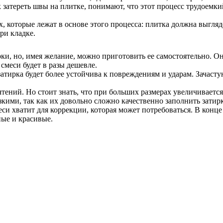
 затереть швы на плитке, понимают, что этот процесс трудоемки
х, которые лежат в основе этого процесса: плитка должна выгля
ри кладке.
ки, но, имея желание, можно приготовить ее самостоятельно. О
смеси будет в разы дешевле.
затирка будет более устойчива к повреждениям и ударам. Зачас
ний. Но стоит знать, что при больших размерах увеличивается р
зкими, так как их довольно сложно качественно заполнить затир
меси хватит для коррекции, которая может потребоваться. В конц
ные и красивые.