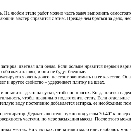
. На любом этапе работ можно часть задач выполнять самостояте
нающий мастер справится с этим. Прежде чем браться за дело, не
 затирка: цветная или белая. Если больше нравится первый вариа
о обозначить швы, и они не будут бледные.
луатируются очень долго, не стоит экономить на ее качестве. Он
еет и другое свойство – удерживает плитку на швах.
 и оставить где-то на сутки, чтобы он просох. Когда плитка на
тильность, чтобы правильно подготовить стену. Если отдельные
 теплую воду постепенно добавляется затирка, ее необходимо п
 респиратор. Держать шпатель нужно под углом 30-40° к поверх
верхность частями, по мере засыхания массы. После этого можно
пных местах. На участках, где затирки мало или, наоборот, мно