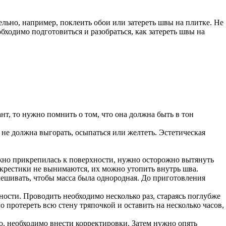
льно, например, поклеить обои или затереть швы на плитке. Не
обходимо подготовиться и разобраться, как затереть швы на
нт, то нужно помнить о том, что она должна быть в тон
а не должна выгорать, осыпаться или желтеть. Эстетическая
дежно прикрепилась к поверхности, нужно осторожно вытянуть
 крестики не вынимаются, их можно утопить внутрь шва.
омешивать, чтобы масса была однородная. До приготовления
ности. Проводить необходимо несколько раз, стараясь поглубже
 протереть всю стену тряпочкой и оставить на несколько часов,
го, необходимо внести корректировки. Затем нужно опять