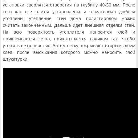
установки сверлятся отверстия на глубину 40-50 мм. После
того как все плиты установлены и в материал дюбеля
утоплены, утепление стен дома полистиролом можно
считать законченным. Дальше идет внешняя отделка стен.
На всю поверхность утеплителя наносится клей и
приклеивается сетка, прикатывается валиком так, чтобы
утопить ее полностью. Затем сетку покрывают вторым слоем
клея, после высыхания которого можно наносить слой
штукатурки.