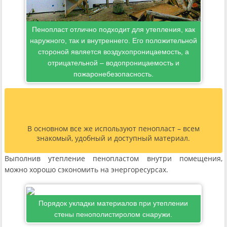
Пенопласт отлично подходит для утепления, как
наружного, так и внутреннего. Его положительной
стороной является воздухопроницаемость, а
отрицательной – водопроницаемость и
пожаронебезопасность.
В основном все же используют пенопласт – всем
знакомый, удобный и доступный материал.
Выполнив утепление пенопластом внутри помещения,
можно хорошо сэкономить на энергоресурсах.
Порядок укладки материалов при утеплении
стены пенополистиролом снаружи.