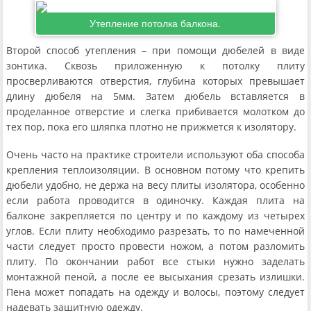
Утепление потолка балкона.
Второй способ утепления – при помощи дюбелей в виде
зонтика. Сквозь приложенную к потолку плиту
просверливаются отверстия, глубина которых превышает
длину дюбеля на 5мм. Затем дюбель вставляется в
проделанное отверстие и слегка прибивается молотком до
тех пор, пока его шляпка плотно не прижмется к изолятору.
Очень часто на практике строители используют оба способа
крепления теплоизоляции. В основном потому что крепить
дюбели удобно, не держа на весу плиты изолятора, особенно
если работа проводится в одиночку. Каждая плита на
балконе закрепляется по центру и по каждому из четырех
углов. Если плиту необходимо разрезать, то по намеченной
части следует просто провести ножом, а потом разломить
плиту. По окончании работ все стыки нужно заделать
монтажной пеной, а после ее высыхания срезать излишки.
Пена может попадать на одежду и волосы, поэтому следует
надевать защитную одежду.