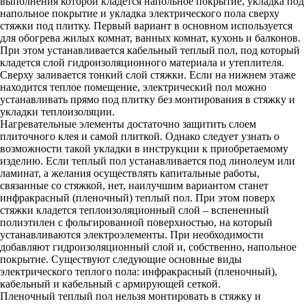
выполнения которой кладется напольное покрытие, укладка под
напольное покрытие и укладка электрического пола сверху
стяжки под плитку. Первый вариант в основном используется
для обогрева жилых комнат, ванных комнат, кухонь и балконов.
При этом устанавливается кабельный теплый пол, под который
кладется слой гидроизоляционного материала и утеплителя.
Сверху заливается тонкий слой стяжки. Если на нижнем этаже
находится теплое помещение, электрический пол можно
устанавливать прямо под плитку без монтирования в стяжку и
укладки теплоизоляции.
Нагревательные элементы достаточно защитить слоем
плиточного клея и самой плиткой. Однако следует узнать о
возможности такой укладки в инструкции к приобретаемому
изделию. Если теплый пол устанавливается под линолеум или
ламинат, а желания осуществлять капитальные работы,
связанные со стяжкой, нет, наилучшим вариантом станет
инфракрасный (пленочный) теплый пол. При этом поверх
стяжки кладется теплоизоляционный слой – вспененный
полиэтилен с фольгированной поверхностью, на который
устанавливаются электроэлементы. При необходимости
добавляют гидроизоляционный слой и, собственно, напольное
покрытие. Существуют следующие основные виды
электрического теплого пола: инфракрасный (пленочный),
кабельный и кабельный с армирующей сеткой.
Пленочный теплый пол нельзя монтировать в стяжку и