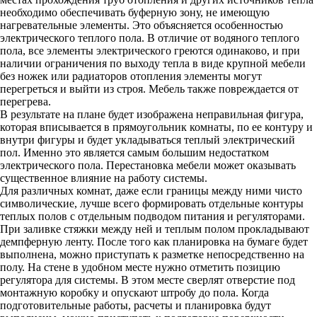
необходимо обеспечивать буферную зону, не имеющую
нагревательные элементы. Это объясняется особенностью
электрического теплого пола. В отличие от водяного теплого
пола, все элементы электрического греются одинаково, и при
наличии ограничения по выходу тепла в виде крупной мебели
без ножек или радиаторов отопления элементы могут
перегреться и выйти из строя. Мебель также повреждается от
перегрева.
В результате на плане будет изображена неправильная фигура,
которая вписывается в прямоугольник комнаты, по ее контуру и
внутри фигуры и будет укладываться теплый электрический
пол. Именно это является самым большим недостатком
электрического пола. Перестановка мебели может оказывать
существенное влияние на работу системы.
Для различных комнат, даже если границы между ними чисто
символические, лучше всего формировать отдельные контуры
теплых полов с отдельным подводом питания и регуляторами.
При заливке стяжки между ней и теплым полом прокладывают
демпферную ленту. После того как планировка на бумаге будет
выполнена, можно приступать к разметке непосредственно на
полу. На стене в удобном месте нужно отметить позицию
регулятора для системы. В этом месте сверлят отверстие под
монтажную коробку и опускают штробу до пола. Когда
подготовительные работы, расчеты и планировка будут