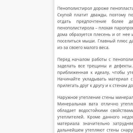
Пенополистирол дороже пенопласта
Скупой платит дважды, поэтому п
отдать предпочтение более д
пенополистирола – плохая паропрон
дома образуется плесень и от нее
поселиться мыши. Главный плюс дан
из-за своего малого веса.
Перед началом работы с пенополи
заделать все трещины и дефекты.
приближенная к идеалу, чтобы ут
Начинайте укладывать материал с
прилегать друг к другу и к стенам д
Наружное утепление стены минера
Минеральная вата отлично утепля
обладает водостойкими свойства
утеплителей. Кроме данного недос
материала значительно затрудня
дальнейшем утепляют стены снару