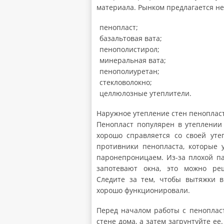
материала. Рынком предлагается не
пенопласт;
базальтовая вата;
пенополистирол;
минеральная вата;
пенополиуретан;
стекловолокно;
целлюлозные утеплители.
Наружное утепление стен пеноплас
Пенопласт популярен в утеплении 
хорошо справляется со своей уте
противники пенопласта, которые 
паронепроницаем. Из-за плохой п
запотевают окна, это можно р
Следите за тем, чтобы вытяжки в
хорошо функционировали.
Перед началом работы с пеноплас
стене дома, а затем загрунтуйте ее