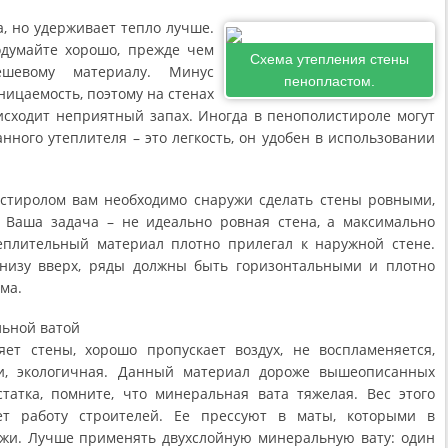
, но удерживает тепло лучше.
одумайте хорошо, прежде чем
Схема утепления стены
ешевому материалу. Минус
пенопластом.
ицаемость, поэтому на стенах
 исходит неприятный запах. Иногда в пенополистироле могут
ного утеплителя – это легкость, он удобен в использовании
стиролом вам необходимо снаружи сделать стены ровными,
 Ваша задача – не идеально ровная стена, а максимально
еплительный материал плотно прилегал к наружной стене.
низу вверх, ряды должны быть горизонтальными и плотно
ома.
льной ватой
ет стены, хорошо пропускает воздух, не воспламеняется,
ми, экологичная. Данный материал дороже вышеописанных
татка, помните, что минеральная вата тяжелая. Вес этого
ет работу строителей. Ее прессуют в маты, которыми в
жи. Лучше применять двухслойную минеральную вату: один