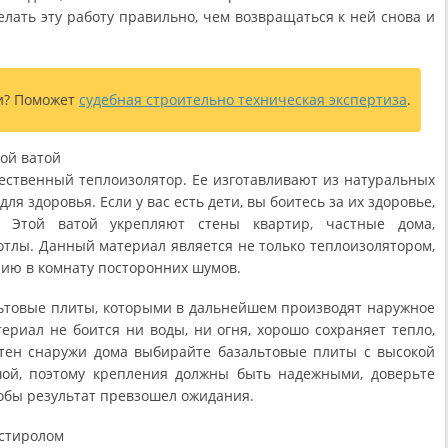
лать эту работу правильно, чем возвращаться к ней снова и
и? Поможет
судебная строительно техническая экспертиза
.
ой ватой
чественный теплоизолятор. Ее изготавливают из натуральных
ля здоровья. Если у вас есть дети, вы боитесь за их здоровье,
. Этой ватой укрепляют стены квартир, частные дома,
отлы. Данный материал является не только теплоизолятором,
нию в комнату посторонних шумов.
льтовые плиты, которыми в дальнейшем производят наружное
ериал не боится ни воды, ни огня, хорошо сохраняет тепло,
тен снаружи дома выбирайте базальтовые плиты с высокой
шой, поэтому крепления должны быть надежными, доверьте
обы результат превзошел ожидания.
истиролом