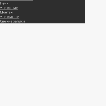
Печи
Утепление
Монтаж
Утеплители
Свежие записи