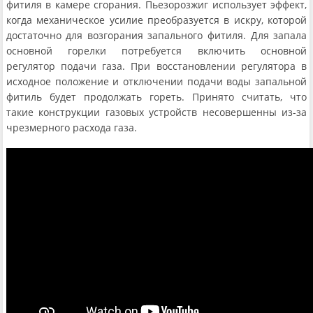
фитиля в камере сгорания. Пьезорозжиг использует эффект,
когда механическое усилие преобразуется в искру, которой
достаточно для возгорания запального фитиля. Для запала
основной горелки потребуется включить основной
регулятор подачи газа. При восстановлении регулятора в
исходное положение и отключении подачи воды запальной
фитиль будет продолжать гореть. Принято считать, что
такие конструкции газовых устройств несовершенны из-за
чрезмерного расхода газа.