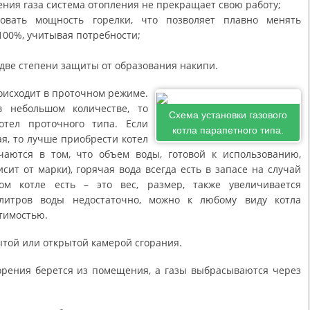
ния газа система отопления не прекращает свою работу;
ровать мощность горелки, что позволяет плавно менять
100%, учитывая потребности;
две степени защиты от образования накипи.
оисходит в проточном режиме.
в небольшом количестве, то
Схема установки газового
отел проточного типа. Если
котла парапетного типа.
я, то лучше приобрести котел
аются в том, что объем воды, готовой к использованию,
исит от марки), горячая вода всегда есть в запасе на случай
ом котле есть – это вес, размер, также увеличивается
 литров воды недостаточно, можно к любому виду котла
тимостью.
ытой или открытой камерой сгорания.
орения берется из помещения, а газы выбрасываются через