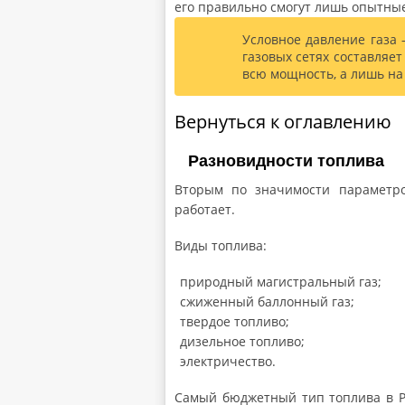
его правильно смогут лишь опытны
Условное давление газа 
газовых сетях составляет
всю мощность, а лишь на 
Вернуться к оглавлению
Разновидности топлива
Вторым по значимости параметро
работает.
Виды топлива:
природный магистральный газ;
сжиженный баллонный газ;
твердое топливо;
дизельное топливо;
электричество.
Самый бюджетный тип топлива в Ро