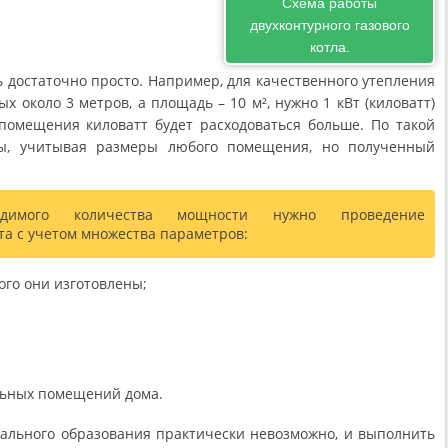
Схема работы
двухконтурного газового
котла.
достаточно просто. Например, для качественного утепления
х около 3 метров, а площадь – 10 м², нужно 1 кВт (киловатт)
омещения киловатт будет расходоваться больше. По такой
ты, учитывая размеры любого помещения, но полученный
димого количества мощности нужно проведение
та с учетом множества параметров:
ого они изготовлены;
льных помещений дома.
иального образования практически невозможно, и выполнить